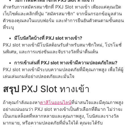
วิธีการสมัครสมาชิกที่ PXJ Slot ทางเข้า?
สำหรับการสมัครสมาชิกที่ PXJ Slot ทางเข้า เพียงแค่คุณเปิด
เว็บไซต์และคลิกที่ปุ่ม “สมัครสมาชิก” จากนั้นกรอกข้อมูลส่วน
ตัวของคุณลงในแบบฟอร์ม และทำการยืนยันตัวตนตามขั้นตอน
ที่ระบุ
มีโบนัสใดบ้างที่ PXJ slot ทางเข้า?
PXJ slot ทางเข้ามีโบนัสต้อนรับสำหรับสมาชิกใหม่, โปรโมชั่
นพิเศษ, และการแข่งขันและจับรางวัลที่น่าตื่นเต้น
การเข้าเล่นที่ PXJ slot ทางเข้ามีความปลอดภัยไหม?
PXJ slot ทางเข้ามีระบบความปลอดภัยที่มีคุณภาพสูง เพื่อให้ผู้
เล่นเล่นเกมส์อย่างปลอดภัยและมั่นใจ
สรุป
PXJ Slot ทางเข้า
ถ้าคุณกำลังมองหา
คาสิโนออนไลน์
ที่น่าสนใจและมีคุณภาพสูง
อย่างแน่นอนว่า PXJ slot ทางเข้าเป็นตัวเลือกที่ดีมาก ไม่ว่าจะ
เป็นเกมสล็อตที่หลากหลายและคุณภาพสูง, โบนัสและรางวัล
มากมาย, หรือความปลอดภัยที่มั่นใจได้ คุณจะได้รับ