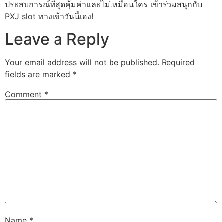
ประสบการณ์ที่สุดคุ้มค่าและไม่เหมือนใคร เข้าร่วมสนุกกับ
PXJ slot ทางเข้าวันนี้เอง!
Leave a Reply
Your email address will not be published.
Required
fields are marked
*
Comment
*
Name
*