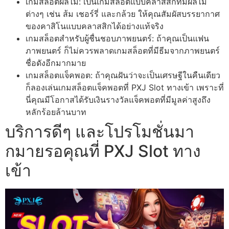
เกมสล็อตผลไม้: เป็นเกมสล็อตแบบคลาสสิกที่มีผลไม้
ต่างๆ เช่น ส้ม เชอร์รี่ และกล้วย ให้คุณสัมผัสบรรยากาศ
ของคาสิโนแบบคลาสสิกได้อย่างแท้จริง
เกมสล็อตสำหรับผู้ชื่นชอบภาพยนตร์: ถ้าคุณเป็นแฟน
ภาพยนตร์ ก็ไม่ควรพลาดเกมสล็อตที่มีธีมจากภาพยนตร์
ชื่อดังอีกมากมาย
เกมสล็อตแจ็คพอต: ถ้าคุณฝันว่าจะเป็นเศรษฐีในคืนเดียว
ก็ลองเล่นเกมสล็อตแจ็คพอตที่ PXJ Slot ทางเข้า เพราะที่
นี่คุณมีโอกาสได้รับเงินรางวัลแจ็คพอตที่มีมูลค่าสูงถึง
หลักร้อยล้านบาท
บริการดีๆ และโปรโมชั่นมา
กมายรอคุณที่ PXJ Slot ทาง
เข้า