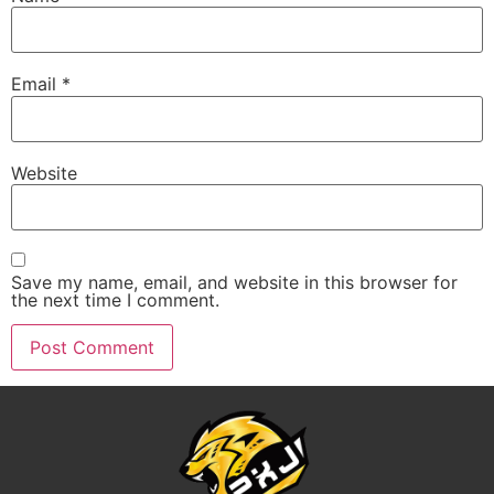
Email
*
Website
Save my name, email, and website in this browser for
the next time I comment.