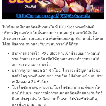
ไม่เพียงแต่มีเกมสล็อตที่น่าสนใจ ที่ PXJ Slot ทางเข้ายังมี
บริการดีๆ และโปรโมชั่นมากมายรอคุณอยู่ คุณจะได้สัมผัส
ประสบการณ์การเล่นเกมที่น่าตื่นเต้นและสนุกสนาน เพื่อให้คุณ
ได้สัมผัสความสนุกและรับประสบการณ์ที่ดีที่สุด
ฝาก-ถอนรวดเร็ว: PXJ Slot ทางเข้ามีระบบฝาก-ถอนที่
รวดเร็วและปลอดภัย เพื่อให้คุณสามารถทำธุรกรรมได้
อย่างสะดวกและรวดเร็ว
บริการลูกค้าตลอด 24 ชั่วโมง: ไม่ว่าจะมีปัญหาหรือข้อ
สงสัยใดๆ ทางทีมงานของเราพร้อมให้คำแนะนำและช่วย
เหลือตลอด 24 ชั่วโมง
โปรโมชั่นต่างๆ: ทางเรามีโปรโมชั่นมากมายที่จะทำให้
คุณได้รับประสบการณ์การเล่นเกมสล็อตที่สุดและรับสิทธิ
พิเศษต่างๆ เช่น โบนัสฝากครั้งแรก, โปรโมชั่นวันเกิด,
และอื่นๆ อีกมากมาย