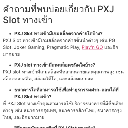
คำถามที่พบบ่อยเกี่ยวกับ PXJ
Slot ทางเข้า
PXJ Slot ทางเข้ามีเกมสล็อตจากค่ายใดบ้าง?
PXJ Slot ทางเข้ามีเกมสล็อตจากค่ายชั้นนำต่างๆ เช่น PG
Slot, Joker Gaming, Pragmatic Play,
Play’n GO
และอีก
มากมาย
PXJ slot ทางเข้ามีเกมสล็อตชนิดใดบ้าง?
PXJ slot ทางเข้ามีเกมสล็อตที่หลากหลายและคุณภาพสูง เช่น
สล็อตคลาสสิค, สล็อตวิดีโอ, และสล็อตแบบสด
ธนาคารใดที่สามารถใช้เพื่อทำธุรกรรมฝาก-ถอนได้ที่
PXJ Slot ทางเข้า?
ที่ PXJ Slot ทางเข้าคุณสามารถใช้บริการธนาคารที่มีชื่อเสียง
ต่างๆ เช่น ธนาคารกรุงเทพ, ธนาคารกสิกรไทย, ธนาคารกรุง
ไทย, และอีกมากมาย