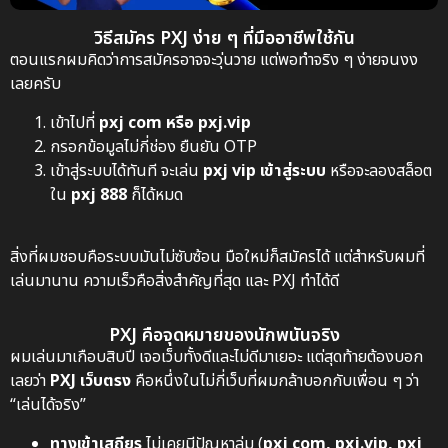
วิธีสมัคร PXJ ง่าย ๆ ที่มืออาชีพใช้กัน
ตอนแรกผมคิดว่าการสมัครอาจจะวุ่นวาย แต่พอทำจริง ๆ ง่ายจนงง
เลยครับ
เข้าไปที่
pxj com หรือ pxj.vip
กรอกข้อมูลไม่กี่ช่อง ยืนยัน OTP
เข้าสู่ระบบได้ทันที จะเล่น
pxj vip เข้าสู่ระบบ
หรือจะลองสล็อต
ใน
pxj 888
ก็ได้หมด
สิ่งที่ผมชอบคือระบบมันไม่ซับซ้อน มือใหม่ก็สมัครได้ แต่สำหรับผมที่
เล่นมานาน ความเร็วคือสิ่งสำคัญที่สุด และ PXJ ทำได้ดี
PXJ คือจุดหมายของนักพนันจริง
ผมเล่นมาเกือบสิบปี เจอเว็บทั้งดีและไม่ดีมาเยอะ แต่สุดท้ายต้องบอก
เลยว่า
PXJ เว็บตรง
คือหนึ่งในไม่กี่เว็บที่ผมกล้าบอกกับเพื่อน ๆ ว่า
“เล่นได้จริง”
ทางเข้าเสถียร
ไม่เคยมีปัญหาล่ม (
pxj com, pxj.vip, pxj