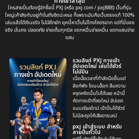
ทางเข้าล่าสุด
ใครสายปั่นต้องรู้จักชื่อนี้ PXJ (หรือ pxj com / pxj888) เว็บที่รุ่น
ใหญ่เค้าสิงกันอยู่
ทำไมถึงฮิตน่ะหรอ ก็เพราะมันคือเว็บตรงแท้ 100%
เล่นแล้วได้เงินจริง ไม่มียึกยัก ยุคนี้หาเว็บไม่โกงโคตรยาก แต่ที่นี่ของ
จริง มั่นคง ปลอดภัย จ่ายเต็มทุกบิล แตกหมื่นจ่ายหมื่น แตกแสนจ่าย
แสน
รวมลิงก์ PXJ ทางเข้า
อัปเดตใหม่ เล่นได้ชัวร์
ไม่มีบิน
เบื่อมั้ยเวลาที่กำลังมือขึ้นแต่
ลิงก์พัง โดนบล็อก ลืมความ
หงุดหงิดนั้นไปได้เลย หน้านี้
คัดทางเข้าที่สดใหม่ อัปเดต
แบบเรียลไทม์ เข้าปั่นได้ชัวร์
ไม่มีสะดุดให้เสียอารมณ์
pxj เข้าสู่ระบบ สำหรับ
สายปั่นทั่วไป
แค่จิ้มลิงก์ก็เข้าเล่นได้เลย