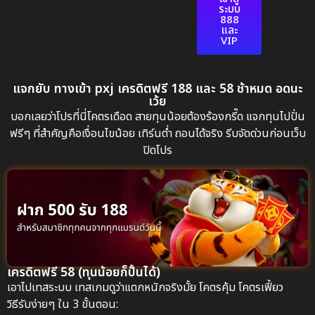
ระบบ
888
และ
VIP
แจกยับ ทางเข้า pxj เครดิตฟรี 188 และ 58 ช้าหมด อดนะ
เว้ย
บอกเลยว่าโปรที่นี่โคตรเดือด สายทุนน้อยต้องร้องกรี๊ด แจกทุนไปปั่น
ฟรีๆ ที่สำคัญคือเงื่อนไขน้อย เทิร์นต่ำ ถอนได้จริง รีบจัดด่วนก่อนเว็บ
ปิดโปร
เครดิตฟรี 58 (ทุนน้อยก็ปั้นได้)
เอาไปเทสระบบ เทสเกมดูว่าแตกหนักจริงมั้ย โคตรคุ้ม โคตรเฟี้ยว
วิธีรับง่ายๆ ใน 3 ขั้นตอน: