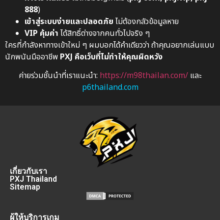
888
)
เข้าสู่ระบบง่ายและปลอดภัย
ไม่ต้องกลัวข้อมูลหาย
VIP คุ้มค่า
ได้สิทธิ์ต่างจากคนทั่วไปจริง ๆ
ใครที่กำลังหาทางเข้าใหม่ ๆ ผมบอกได้คำเดียวว่า ถ้าคุณอยากเล่นแบบ
นักพนันมืออาชีพ
PXJ คือเว็บที่ไม่ทำให้คุณผิดหวัง
ค่ายร่วมชั้นนำที่เราแนะนำ:
https://m98thailan.com/
และ
p6thailand.com
เกี่ยวกับเรา
PXJ Thailand
Sitemap
ผู้ให้บริการเกม