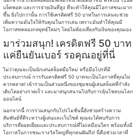
นอกจากนี้ เกมสล็อตยังมีฟีเจอร์ที่น่าตื่นเต้น เช่น ฟรีสปิน โบนัส
แจ็คพอต และการจ่ายเงินที่สูง ที่จะทำให้คุณมีโอกาสชนะมาก
ขึ้น ยิ่งไปกว่านั้น การใช้เครดิตฟรี 50 บาทในการเล่นจะช่วย
เพิ่มความมั่นใจให้กับคุณในการเล่น เพราะมันทำให้คุณมี
โอกาสทดลองกลยุทธ์ใหม่ๆ โดยไม่ต้องเสี่ยงกับเงินของคุณเอง
มาร่วมสนุก! เครดิตฟรี 50 บาท
แค่ยืนยันเบอร์ รอคุณอยู่ที่นี่
ไม่ว่าคุณจะเป็นนักเล่นสล็อตมือใหม่ หรือมือโปรที่มี
ประสบการณ์ การรับเครดิตฟรี 50 บาทจะเป็นโอกาสที่คุณไม่
ควรพลาด! เข้าร่วมเป็นส่วนหนึ่งของชุมชนผู้เล่นสล็อตที่กำลัง
เติบโตอย่างรวดเร็ว และมาสนุกสนานไปกับการลุ้นโชคบนโลก
ออนไลน์
นอกจากนี้ การร่วมสนุกกับโปรโมชั่นนี้ยังช่วยสร้างความ
สัมพันธ์ที่ดีระหว่างผู้เล่นและเว็บไซต์ คุณจะได้พบกับการ
บริการที่ยอดเยี่ยมและประสบการณ์ที่ไม่เหมือนใคร พร้อมทั้งมี
โอกาสในการชนะรางวัลใหญ่ที่ทุกคนฝันถึง! นี่คือช่วงเวลาที่