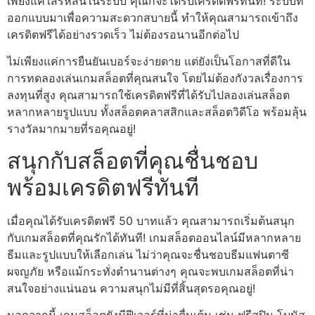
เพียงแค่ใส่รหัสนี้ในระบบ คุณก็จะได้รับเครดิตฟรีทันที! ระบบที่
ออกแบบมาเพื่อความสะดวกสบายนี้ ทำให้คุณสามารถเข้าถึง
เครดิตฟรีได้อย่างรวดเร็ว ไม่ต้องรอนานอีกต่อไป
ไม่เพียงแค่การยืนยันเบอร์จะง่ายดาย แต่ยังเป็นโอกาสที่ดีใน
การทดลองเล่นเกมสล็อตที่คุณสนใจ โดยไม่ต้องกังวลเรื่องการ
ลงทุนที่สูง คุณสามารถใช้เครดิตฟรีที่ได้รับไปลองเล่นสล็อต
หลากหลายรูปแบบ ทั้งสล็อตคลาสสิกและสล็อตวิดีโอ พร้อมลุ้น
รางวัลมากมายที่รอคุณอยู่!
สนุกกับสล็อตที่คุณชื่นชอบ
พร้อมเครดิตฟรีทันที
เมื่อคุณได้รับเครดิตฟรี 50 บาทแล้ว คุณสามารถเริ่มต้นสนุก
กับเกมสล็อตที่คุณรักได้ทันที! เกมสล็อตออนไลน์มีหลากหลาย
ธีมและรูปแบบให้เลือกเล่น ไม่ว่าคุณจะชื่นชอบธีมแฟนตาซี
ผจญภัย หรือแม้กระทั่งตำนานต่างๆ คุณจะพบเกมสล็อตที่น่า
สนใจอย่างแน่นอน ความสนุกไม่มีที่สิ้นสุดรอคุณอยู่!