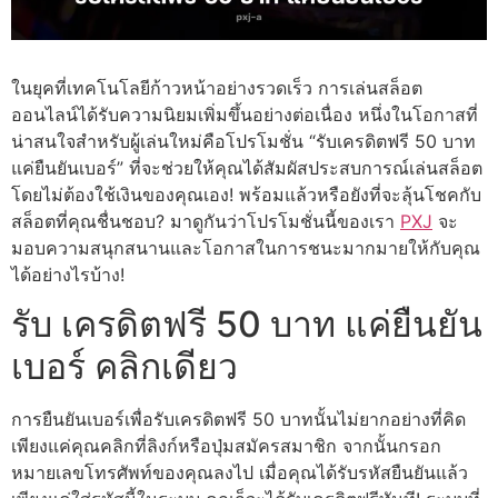
ในยุคที่เทคโนโลยีก้าวหน้าอย่างรวดเร็ว การเล่นสล็อต
ออนไลน์ได้รับความนิยมเพิ่มขึ้นอย่างต่อเนื่อง หนึ่งในโอกาสที่
น่าสนใจสำหรับผู้เล่นใหม่คือโปรโมชั่น “รับเครดิตฟรี 50 บาท
แค่ยืนยันเบอร์” ที่จะช่วยให้คุณได้สัมผัสประสบการณ์เล่นสล็อต
โดยไม่ต้องใช้เงินของคุณเอง! พร้อมแล้วหรือยังที่จะลุ้นโชคกับ
สล็อตที่คุณชื่นชอบ? มาดูกันว่าโปรโมชั่นนี้ของเรา
PXJ
จะ
มอบความสนุกสนานและโอกาสในการชนะมากมายให้กับคุณ
ได้อย่างไรบ้าง!
รับ เครดิตฟรี 50 บาท แค่ยืนยัน
เบอร์ คลิกเดียว
การยืนยันเบอร์เพื่อรับเครดิตฟรี 50 บาทนั้นไม่ยากอย่างที่คิด
เพียงแค่คุณคลิกที่ลิงก์หรือปุ่มสมัครสมาชิก จากนั้นกรอก
หมายเลขโทรศัพท์ของคุณลงไป เมื่อคุณได้รับรหัสยืนยันแล้ว