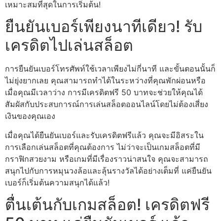
เหมาะสมที่สุดในการเริ่มต้น!
ยืนยันเบอร์เพียงนาทีเดียว! รับ
เครดิตไปเล่นสล็อต
การยืนยันเบอร์โทรศัพท์ใช้เวลาเพียงไม่กี่นาที และขั้นตอนนั้นก็
ไม่ยุ่งยากเลย คุณสามารถทำได้ในระหว่างที่คุณพักผ่อนหรือ
เมื่อคุณมีเวลาว่าง การมีเครดิตฟรี 50 บาทจะช่วยให้คุณได้
สัมผัสกับประสบการณ์การเล่นสล็อตออนไลน์โดยไม่ต้องเสี่ยง
เงินของคุณเอง
เมื่อคุณได้ยืนยันเบอร์และรับเครดิตฟรีแล้ว คุณจะมีอิสระใน
การเลือกเล่นสล็อตที่คุณต้องการ ไม่ว่าจะเป็นเกมสล็อตที่มี
กราฟิกสวยงาม หรือเกมที่มีเรื่องราวน่าสนใจ คุณจะสามารถ
สนุกไปกับการหมุนวงล้อและลุ้นรางวัลได้อย่างเต็มที่ แค่ยืนยัน
เบอร์ก็เริ่มต้นความสนุกได้แล้ว!
ตื่นเต้นกับเกมสล็อต! เครดิตฟรี