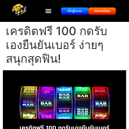
เข้าสู่ระบบ
ลงทะเบียน
เครดิตฟรี 100 กดรับ
เองยืนยันเบอร์ ง่ายๆ
สนุกสุดฟิน!