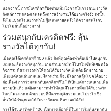
นอกจากนี้ การมีเครดิตฟรียังช่วยเพิ่มโอกาสในการชนะรางวัล
ตั้งแต่การทดลองเล่นจนถึงการสร้างรายได้อย่างจริงจัง ดังนั้น
จึงไม่แปลกใจเลยว่าทำไมผู้เล่นหลายคนจึงให้ความสนใจกับ
โปรโมชั่นนี้อย่างมาก!
ร่วมสนุกกับเครดิตฟรี: ลุ้น
รางวัลได้ทุกวัน!
เมื่อคุณได้เครดิตฟรี 100 แล้ว สิ่งที่คุณต้องทำคือเข้าไปสนุกกับ
เกมและลุ้นรางวัลทุกวัน! เกมส่วนมากมักมีโปรโมชั่นพิเศษหรือ
กิจกรรมที่สามารถทำให้คุณได้รับรางวัลเพิ่มเติมอีกมากมาย
เพียงแค่คุณเล่นเกมและมีส่วนร่วมก็จะมีโอกาสลุ้นโชคได้อย่าง
ต่อเนื่อง! การร่วมสนุกกับเครดิตฟรีไม่ได้เป็นแค่การเล่นเกมเพื่อ
ความบันเทิง แต่ยังสามารถทำให้คุณมีโอกาสที่จะได้รับรางวัล
ใหญ่ในอนาคต ด้วยระบบที่มีความยุติธรรมและโปร่งใส จึง
มั่นใจได้ว่าคุณจะได้รับรางวัลตามที่ควรจะได้รับ!
การได้รับเครดิตฟรี 100 เป็นทางเลือกที่ดีในการเริ่มต้นสนุกกับ