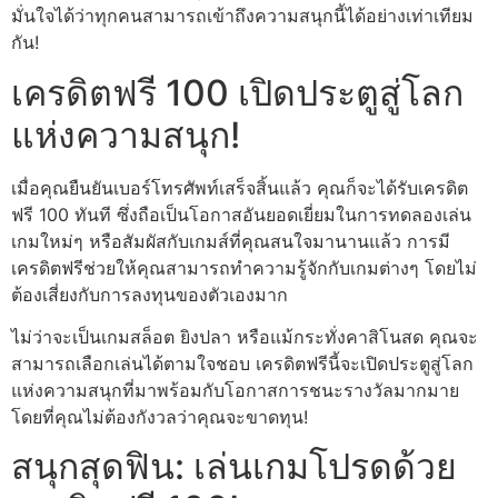
มั่นใจได้ว่าทุกคนสามารถเข้าถึงความสนุกนี้ได้อย่างเท่าเทียม
กัน!
เครดิตฟรี 100 เปิดประตูสู่โลก
แห่งความสนุก!
เมื่อคุณยืนยันเบอร์โทรศัพท์เสร็จสิ้นแล้ว คุณก็จะได้รับเครดิต
ฟรี 100 ทันที ซึ่งถือเป็นโอกาสอันยอดเยี่ยมในการทดลองเล่น
เกมใหม่ๆ หรือสัมผัสกับเกมส์ที่คุณสนใจมานานแล้ว การมี
เครดิตฟรีช่วยให้คุณสามารถทำความรู้จักกับเกมต่างๆ โดยไม่
ต้องเสี่ยงกับการลงทุนของตัวเองมาก
ไม่ว่าจะเป็นเกมสล็อต ยิงปลา หรือแม้กระทั่งคาสิโนสด คุณจะ
สามารถเลือกเล่นได้ตามใจชอบ เครดิตฟรีนี้จะเปิดประตูสู่โลก
แห่งความสนุกที่มาพร้อมกับโอกาสการชนะรางวัลมากมาย
โดยที่คุณไม่ต้องกังวลว่าคุณจะขาดทุน!
สนุกสุดฟิน: เล่นเกมโปรดด้วย