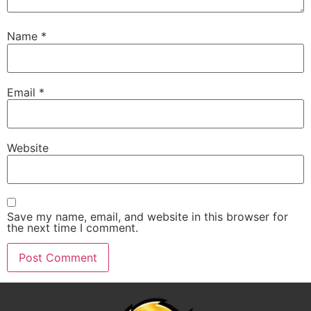
Name
*
Email
*
Website
Save my name, email, and website in this browser for
the next time I comment.