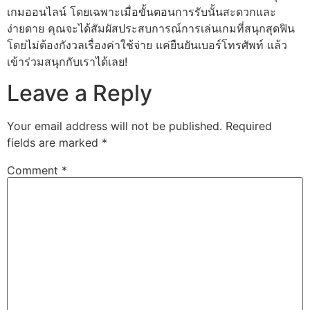
เกมออนไลน์ โดยเฉพาะเมื่อขั้นตอนการรับนั้นสะดวกและ
ง่ายดาย คุณจะได้สัมผัสประสบการณ์การเล่นเกมที่สนุกสุดฟิน
โดยไม่ต้องกังวลเรื่องค่าใช้จ่าย แค่ยืนยันเบอร์โทรศัพท์ แล้ว
เข้าร่วมสนุกกับเราได้เลย!
Leave a Reply
Your email address will not be published.
Required
fields are marked
*
Comment
*