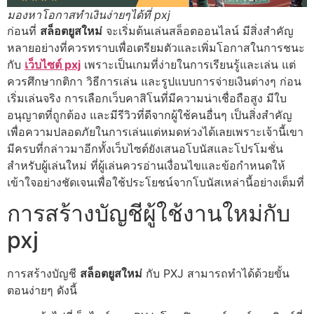
มองหาโอกาสทำเงินง่ายๆได้ที่ pxj
ก่อนที่
สล็อตยูสใหม่
จะเริ่มต้นเล่นสล็อตออนไลน์ มีสิ่งสำคัญ
หลายอย่างที่ควรทราบเพื่อเตรียมตัวและเพิ่มโอกาสในการชนะ
กับ
เว็บไซต์ pxj
เพราะเป็นเกมที่ง่ายในการเรียนรู้และเล่น แต่
ควรศึกษากติกา วิธีการเล่น และรูปแบบการจ่ายเงินต่างๆ ก่อน
เริ่มเล่นจริง การเลือกเว็บคาสิโนที่มีความน่าเชื่อถือสูง มีใบ
อนุญาตที่ถูกต้อง และมีรีวิวที่ดีจากผู้ใช้คนอื่นๆ เป็นสิ่งสำคัญ
เพื่อความปลอดภัยในการเล่นแต่หมดห่วงได้เลยเพราะเจ้านี้เขา
มีครบที่กล่าวมาอีกทั้งเว็บไซต์ยังเสนอโบนัสและโปรโมชั่น
สำหรับผู้เล่นใหม่ ที่ผู้เล่นควรอ่านเงื่อนไขและข้อกำหนดให้
เข้าใจอย่างชัดเจนเพื่อใช้ประโยชน์จากโบนัสเหล่านี้อย่างเต็มที่
การสร้างบัญชีผู้ใช้งานใหม่กับ
pxj
การสร้างบัญชี
สล็อตยูสใหม่
กับ PXJ สามารถทำได้ด้วยขั้น
ตอนง่ายๆ ดังนี้