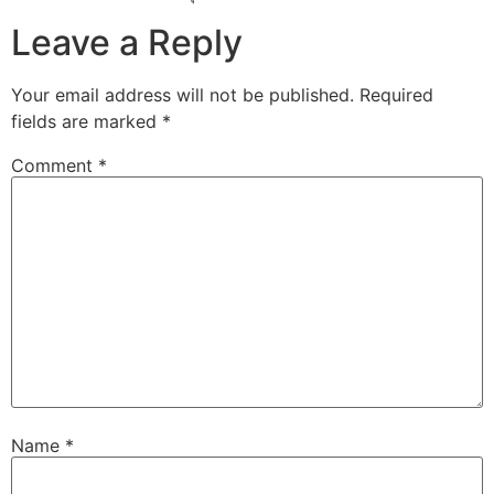
Leave a Reply
Your email address will not be published.
Required
fields are marked
*
Comment
*
Name
*